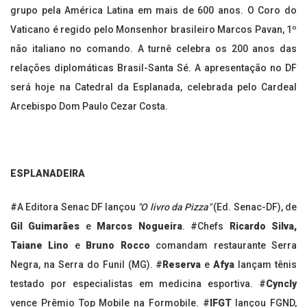
grupo pela América Latina em mais de 600 anos. O Coro do
Vaticano é regido pelo Monsenhor brasileiro Marcos Pavan, 1º
não italiano no comando. A turnê celebra os 200 anos das
relações diplomáticas Brasil-Santa Sé. A apresentação no DF
será hoje na Catedral da Esplanada, celebrada pelo Cardeal
Arcebispo Dom Paulo Cezar Costa.
ESPLANADEIRA
#A Editora Senac DF lançou
"O livro da Pizza"
(Ed. Senac-DF), de
Gil Guimarães
e
Marcos Nogueira
. #Chefs
Ricardo Silva,
Taiane Lino
e
Bruno Rocco
comandam restaurante Serra
Negra, na Serra do Funil (MG). #
Reserva
e
Afya
lançam tênis
testado por especialistas em medicina esportiva. #
Cyncly
vence Prêmio Top Mobile na Formobile. #
IFGT
lançou FGND,