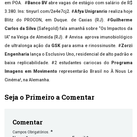
em POA. #
Banco BV
abre vagas de estágio com salário de R$
3.380. Ins: tinyurl.com/2e4e7cj2. #
Afya Unigranrio
realiza hoje
Blitz do PROCON, em Duque. de Caxias (RJ). #
Guilherme
Carlos da Silva
(Safegold) fala amanhã sobre “Os Impactos da
IA” na Veiga de Almeida (RJ). # Anvisa
aprova
imunobiológico
de ultralonga ação da
GSK
para asma e rinossinusite. #
Zorzi
Engenharia
lança o Esclusivo Uno, residencial de alto padrão e
baixa replicabilidade. #2 estudantes cariocas do
Programa
Imagens em Movimento
representarão Brasil no À Nous Le
Cinéma!, na Alemanha.
Seja o Primeiro a Comentar
Comentar
*
Campos Obrigatórios.