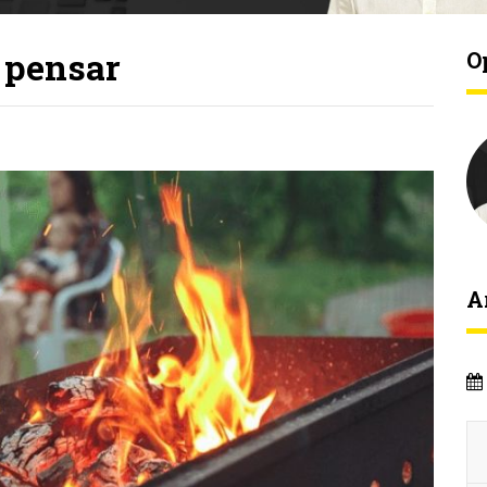
 pensar
O
A