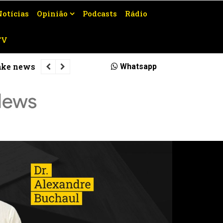
Notícias
Opinião
Podcasts
Rádio
TV
MPRJ pede execução da condenação d
Whatsapp