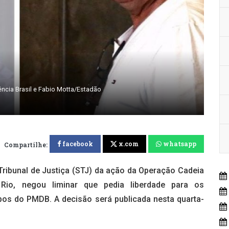
ncia Brasil e Fabio Motta/Estadão
facebook
x.com
whatsapp
Compartilhe:
r Tribunal de Justiça (STJ) da ação da Operação Cadeia
Rio, negou liminar que pedia liberdade para os
bos do PMDB. A decisão será publicada nesta quarta-