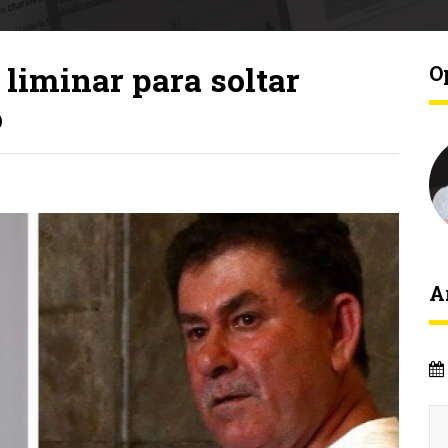
 liminar para soltar
O
o
A