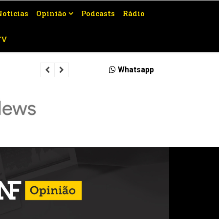
Notícias
Opinião
Podcasts
Rádio
TV
Homem é preso por descumprir medi
Whatsapp
Campos