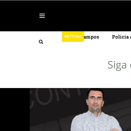
para a ExpoAgro 2026 em Campos
Polícia apreende 
NOTÍCIAS