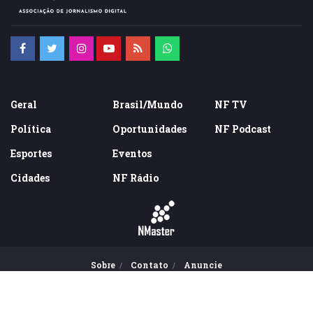
Geral
Brasil/Mundo
NF TV
Política
Oportunidades
NF Podcast
Esportes
Eventos
Cidades
NF Rádio
Sobre
Contato
Anuncie
© 2016-2022 - Todos direitos reservados. Todo conteúdo deste site
não pode ser publicado, transmitido por broadcast, reescrito ou
redistribuído sem autorização.