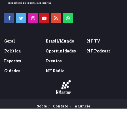
Geral
Brasil/Mundo
NF TV
Política
Oportunidades
NF Podcast
Esportes
Eventos
Cidades
NF Rádio
Sobre
Contato
Anuncie
© 2016-2022 - Todos direitos reservados. Todo conteúdo deste site
não pode ser publicado, transmitido por broadcast, reescrito ou
redistribuído sem autorização.