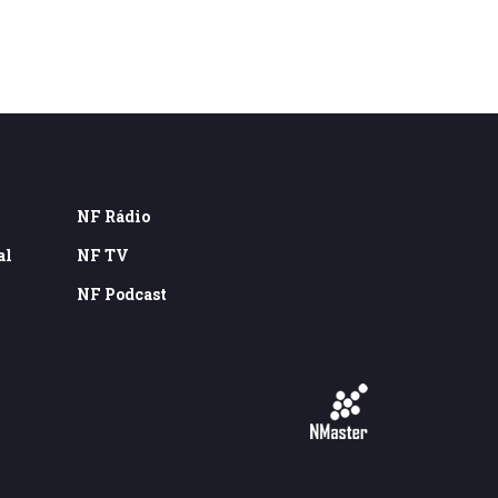
NF Rádio
al
NF TV
NF Podcast