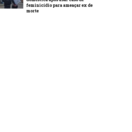
feminicídio para ameaçar ex de
morte