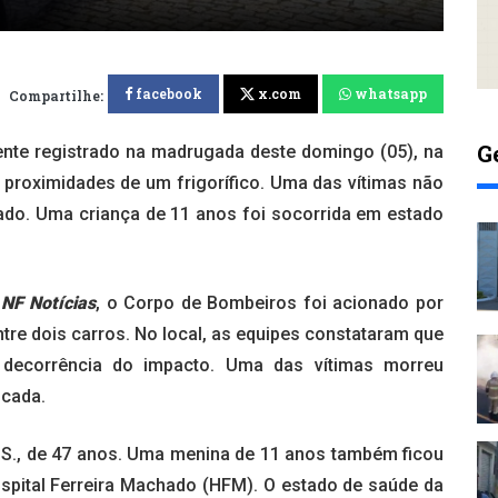
facebook
x.com
whatsapp
Compartilhe:
G
te registrado na madrugada deste domingo (05), na
 proximidades de um frigorífico. Uma das vítimas não
izado. Uma criança de 11 anos foi socorrida em estado
o
NF Notícias
, o Corpo de Bombeiros foi acionado por
ntre dois carros. No local, as equipes constataram que
decorrência do impacto. Uma das vítimas morreu
icada.
A.P.S., de 47 anos. Uma menina de 11 anos também ficou
ospital Ferreira Machado (HFM). O estado de saúde da