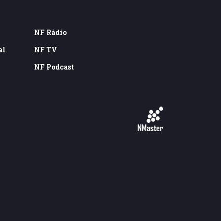
NF Rádio
al
NF TV
NF Podcast