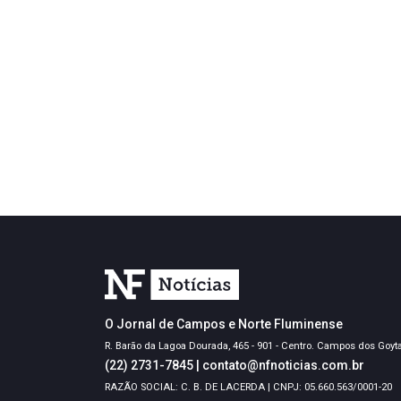
O Jornal de Campos e Norte Fluminense
R. Barão da Lagoa Dourada, 465 - 901 - Centro. Campos dos Goyt
(22) 2731-7845
|
contato@nfnoticias.com.br
RAZÃO SOCIAL: C. B. DE LACERDA | CNPJ: 05.660.563/0001-20