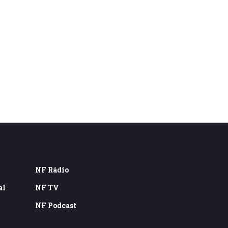
NF Rádio
al
NF TV
NF Podcast