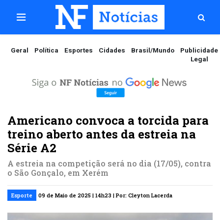
Geral
Política
Esportes
Cidades
Brasil/Mundo
Publicidade
Legal
Americano convoca a torcida para
treino aberto antes da estreia na
Série A2
A estreia na competição será no dia (17/05), contra
o São Gonçalo, em Xerém
Esporte
09 de Maio de 2025 | 14h23 | Por: Cleyton Lacerda