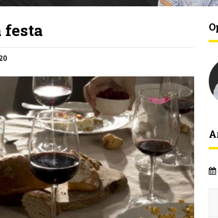
 festa
O
h20
A