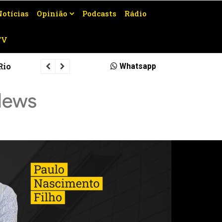
Notícias
Opinião
Podcasts
Rádio
TV
Veja quais rodovias serão interditad
Whatsapp