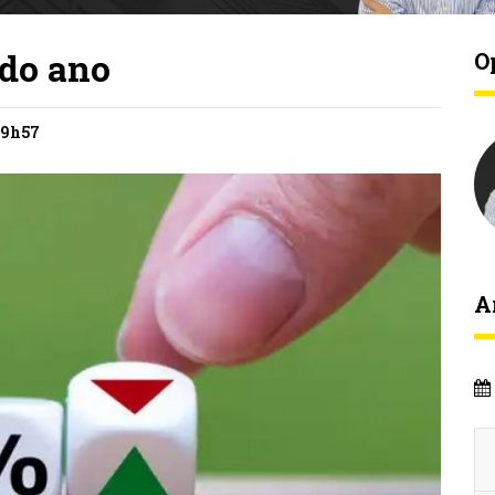
 do ano
O
09h57
A