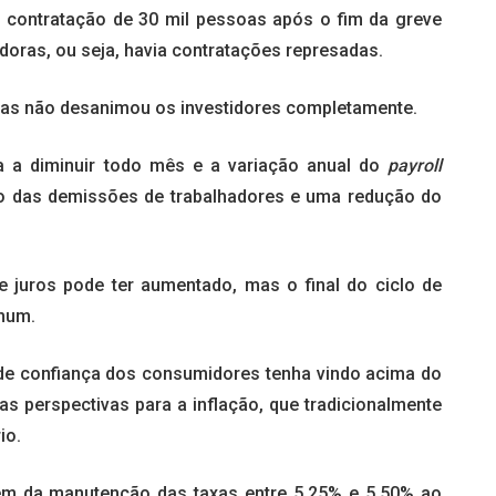
à contratação de 30 mil pessoas após o fim da greve
oras, ou seja, havia contratações represadas.
as não desanimou os investidores completamente.
ua a diminuir todo mês e a variação anual do
payroll
 das demissões de trabalhadores e uma redução do
.
e juros pode ter aumentado, mas o final do ciclo de
mum.
 de confiança dos consumidores tenha vindo acima do
as perspectivas para a inflação, que tradicionalmente
io.
lém da manutenção das taxas entre 5,25% e 5,50% ao