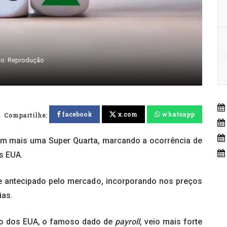
to: Reprodução
facebook
x.com
whatsapp
Compartilhe:
om mais uma Super Quarta, marcando a ocorrência de
os EUA.
e antecipado pelo mercado, incorporando nos preços
ias.
ego dos EUA, o famoso dado de
payroll
, veio mais forte