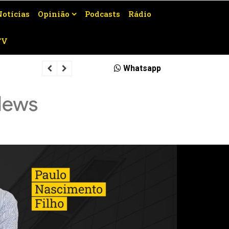
Notícias
Opinião
Podcasts
Rádio
TV
Veja quais rodovias serão interditad
Whatsapp