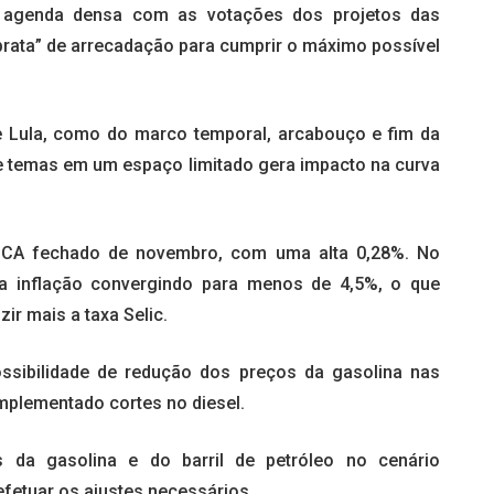
 agenda densa com as votações dos projetos das
prata” de arrecadação para cumprir o máximo possível
e Lula, como do marco temporal, arcabouço e fim da
e temas em um espaço limitado gera impacto na curva
IPCA fechado de novembro, com uma alta 0,28%. No
a inflação convergindo para menos de 4,5%, o que
zir mais a taxa Selic.
ossibilidade de redução dos preços da gasolina nas
mplementado cortes no diesel.
 da gasolina e do barril de petróleo no cenário
 efetuar os ajustes necessários.