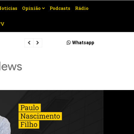
Notícias
Opinião
Podcasts
Rádio
TV
Homem é preso por descumprir medi
Whatsapp
Campos