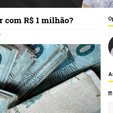
r com R$ 1 milhão?
O
9
A