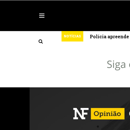
para a ExpoAgro 2026 em Campos
Polícia apreende 
NOTÍCIAS