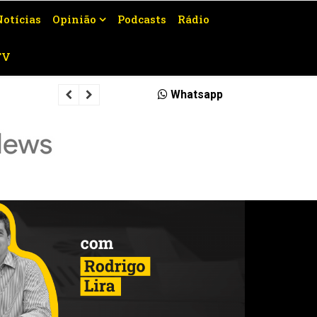
Notícias
Opinião
Podcasts
Rádio
TV
Veja quais rodovias serão interditad
Whatsapp