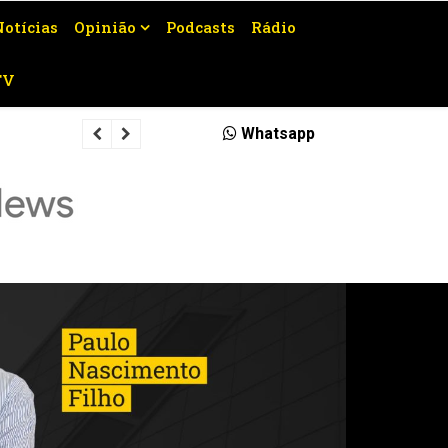
Notícias
Opinião
Podcasts
Rádio
TV
Prefeitura de São Fidélis confirma m
Whatsapp