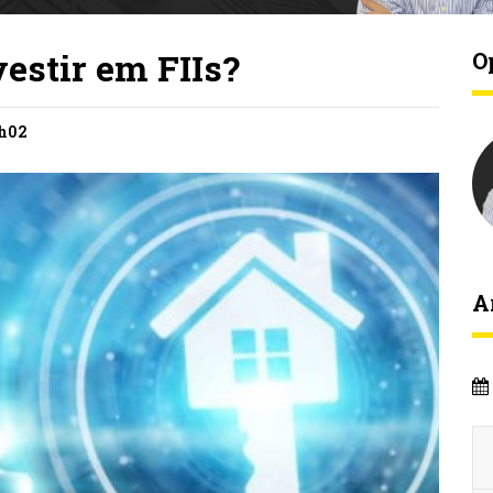
vestir em FIIs?
O
7h02
A