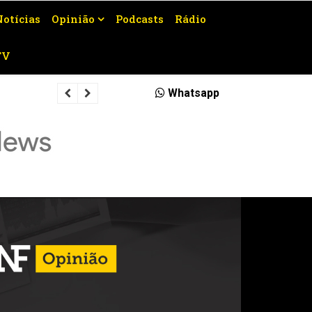
Notícias
Opinião
Podcasts
Rádio
TV
Campos recebe carreta para reduzir f
Whatsapp