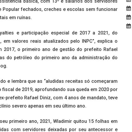
sistência básica, com 13º e salários dos servidores
e Popular fechados, creches e escolas sem funcionar
ais em ruínas.
alties e participação especial de 2017 a 2021, do
em valores reais atualizados pelo INPC”, explica o
m 2017, o primeiro ano de gestão do prefeito Rafael
tas do petróleo do primeiro ano da administração do
log.
do e lembra que as “aludidas receitas só começaram
ício fiscal de 2019, aprofundando sua queda em 2020 por
ex-prefeito Rafael Diniz, com 4 anos de mandato, teve
clínio severo apenas em seu último ano.
eu primeiro ano, 2021, Wladimir quitou 15 folhas em
idas com servidores deixadas por seu antecessor e