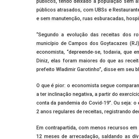
públicos, tendo deixado a população sem as
públicos atrasados, com UBSs e Restaurant
e sem manutenção, ruas esburacadas, hospit
“Segundo a evolução das receitas dos roy
município de Campos dos Goytacazes (RJ), 
economista, “depreende-se, todavia, que e
Diniz, elas foram maiores do que as recei
prefeito Wladimir Garotinho”, disse em seu b
O que é pior: o economista segue comparan
a ter inclinação negativa, a partir do exerc
conta da pandemia do Covid-19”. Ou seja: o 
2 anos regulares de receitas, registrando de
Em contrapartida, com menos recursos em s
12 meses de arrecadação, saldando as dív