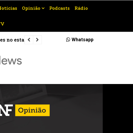
Notícias
Opinião
Podcasts
Rádio
TV
Veja quais rodovias serão interditad
Whatsapp