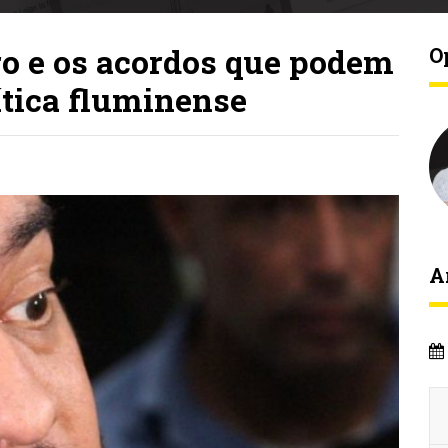
o e os acordos que podem
O
tica fluminense
A