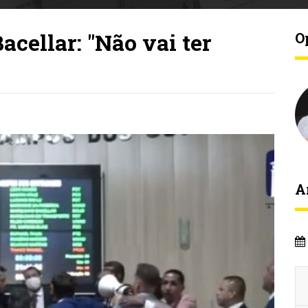
acellar: "Não vai ter
O
A