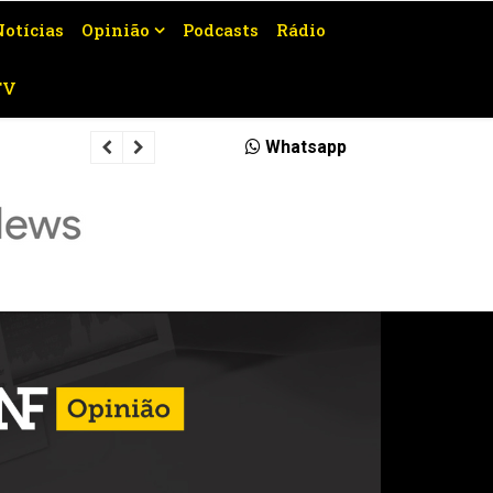
Notícias
Opinião
Podcasts
Rádio
TV
Eleições 2026: TSE cria órgão para 
Whatsapp