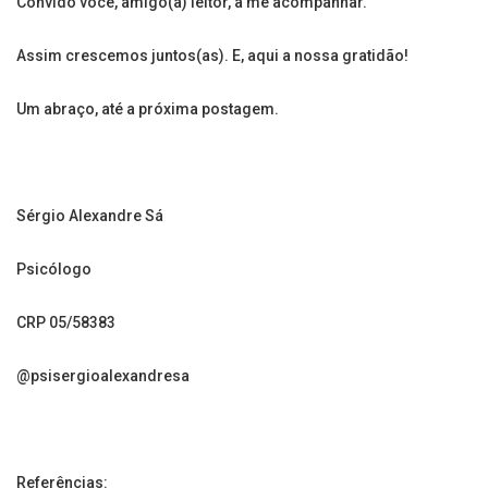
Convido você, amigo(a) leitor, a me acompanhar.
Assim crescemos juntos(as). E, aqui a nossa gratidão!
Um abraço, até a próxima postagem.
Sérgio Alexandre Sá
Psicólogo
CRP 05/58383
@psisergioalexandresa
Referências: