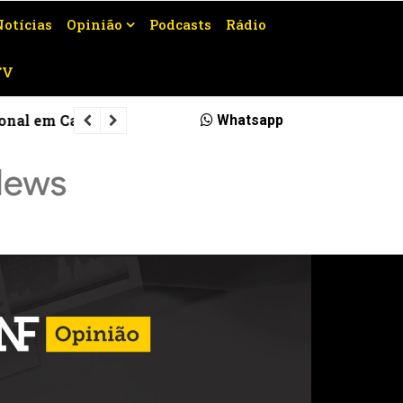
Notícias
Opinião
Podcasts
Rádio
TV
l em Campos
Marco Antônio Rodrigues Simões é o
Whatsapp