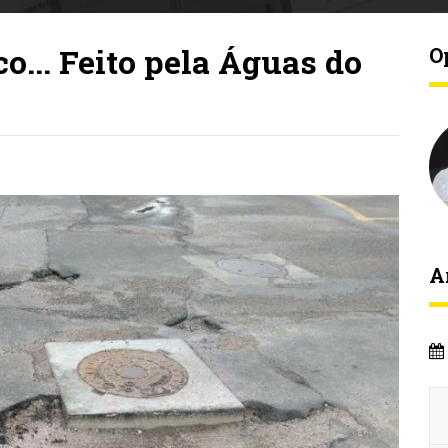
... Feito pela Águas do
O
A