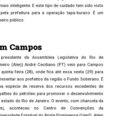
ais inteligente. E este tipo de cuidado tem sido visto
 pela prefeitura para a operação tapa-buraco. É um
eiro público.
 em Campos
presidente da Assembleia Legislativa do Rio de
neiro (Alerj) André Ceciliano (PT) veio para Campos
 quinta-feira (28), onde fica até essa sexta (29) para
resentar aos prefeitos da região o Fundo Soberano. É
a espécie de reserva dos recursos excedentes de
yalties do petróleo para promover o desenvolvimento
 estado do Rio de Janeiro. O evento, com chancela da
lerj, aconteceu no Centro de Convenções da
iversidade Estadual do Norte Fluminense (Uenf). Além