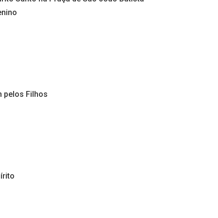
enino
 pelos Filhos
rito