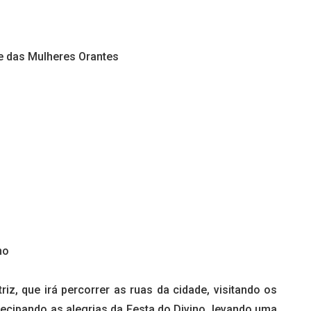
e das Mulheres Orantes
no
triz, que irá percorrer as ruas da cidade, visitando os
ecipando as alegrias da Festa do Divino, levando uma