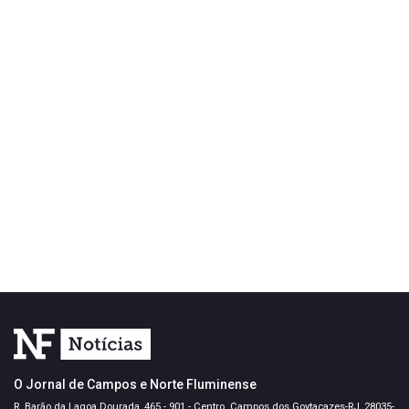
O Jornal de Campos e Norte Fluminense
R. Barão da Lagoa Dourada, 465 - 901 - Centro. Campos dos Goytacazes-RJ, 28035-