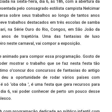
iada na sexta-feira, dia 6, às 18h, com a abertura da
esentada pelo consagrado estilista campista Nelcimar
ersa sobre seus trabalhos ao longo de tantos anos
 teve trabalhos destacados em três escolas de samba
cari, na Série Ouro do Rio, Congos, em São João da
 anos de trajetória. Uma das fantasias de luxo
iro neste carnaval, vai compor a exposição.
iz e animado para compor essa programação. Gosto de
oder mostrar o trabalho que se faz nesta festa tão
último o'concur dos concursos de fantasias do antigo
e deu a oportunidade de rodar vários países com
é só ‘oba oba ', é uma festa que gera recursos para
o dia 6, vai poder conhecer de perto um pouco desse
alesco.
5h com programação dedicada ao público infantil com