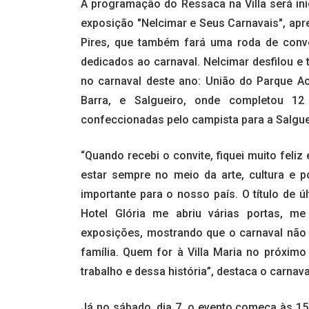
A programação do Ressaca na Villa será inic
exposição "Nelcimar e Seus Carnavais", apr
Pires, que também fará uma roda de conv
dedicados ao carnaval. Nelcimar desfilou e
no carnaval deste ano: União do Parque A
Barra, e Salgueiro, onde completou 12
confeccionadas pelo campista para a Salgue
“Quando recebi o convite, fiquei muito fel
estar sempre no meio da arte, cultura e p
importante para o nosso país. O título de 
Hotel Glória me abriu várias portas, m
exposições, mostrando que o carnaval não 
família. Quem for à Villa Maria no próxim
trabalho e dessa história”, destaca o carnav
Já no sábado, dia 7, o evento começa às 1