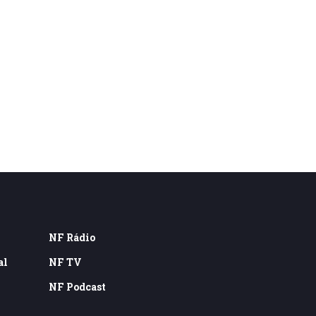
NF Rádio
al
NF TV
NF Podcast